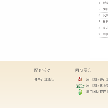
4
新春
5
防
6
武
7
纽
8
直
9
中
配套活动
同期展会
佛事产业论坛
厦门国际香产业
厦门国际素食暨
厦门国际茶产业