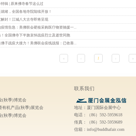
特辑 | 原来佛寺春节这么过
疫就绪，全国各地寺院陆续开放！
汉解封！江城八大古寺即将呈现
约疫情告急：美佛联会硬核采购医疗物资驰援一...
击！全国佛寺下半旗哀悼战疫烈士及逝世同胞
美佛子战疫大接力！美佛联会疫线战报：已收善...
«
‹
1
›
»
联系我们
(秋季)博览会
地址：厦门国际会展中心
有机产品(秋季)展览会
电话：（86）592-5959618
(秋季)博览会
传真：（86）592-5959689
信箱：info@buddhafair.com